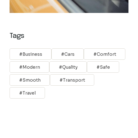
Tags
Business
Cars
Comfort
Modern
Quality
Safe
Smooth
Transport
Travel