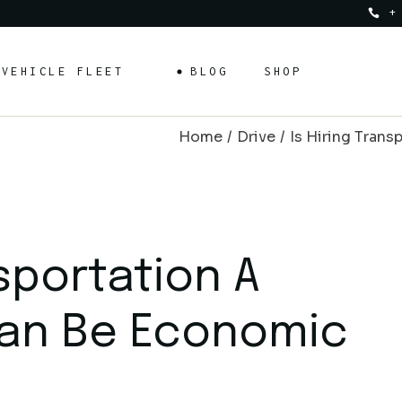
+
Fleet Standard
Right Sidebar
Shop List
VEHICLE FLEET
BLOG
SHOP
Fleet Slider
Left Sidebar
Shop Single
Fleet Info On Image
No Sidebar
Shop Pages
Home
Drive
Is Hiring Trans
Fleet Tabbed List
Post Formats
Fleet Standard
Right Sidebar
Shop List
Vehicle Single
Fleet Slider
Left Sidebar
Shop Single
s
Fleet Info On Image
No Sidebar
Shop Pages
Fleet Tabbed List
Post Formats
nsportation A
Vehicle Single
 Can Be Economic
s