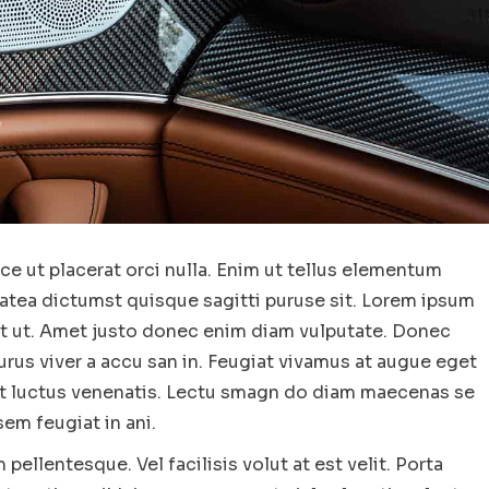
e ut placerat orci nulla. Enim ut tellus elementum
platea dictumst quisque sagitti puruse sit. Lorem ipsum
lit ut. Amet justo donec enim diam vulputate. Donec
urus viver a accu san in. Feugiat vivamus at augue eget
met luctus venenatis. Lectu smagn do diam maecenas se
em feugiat in ani.
llentesque. Vel facilisis volut at est velit. Porta