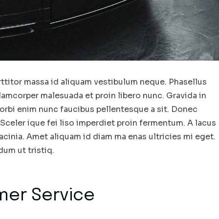
rttitor massa id aliquam vestibulum neque. Phasellus
llamcorper malesuada et proin libero nunc. Gravida in
 morbi enim nunc faucibus pellentesque a sit. Donec
. Sceler ique fei liso imperdiet proin fermentum. A lacus
cinia. Amet aliquam id diam ma enas ultricies mi eget.
um ut tristiq.
mer Service