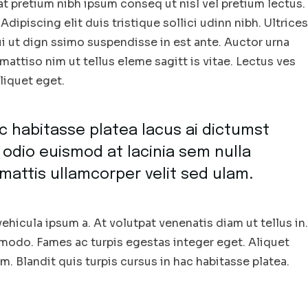
iat pretium nibh ipsum conseq ut nisl vel pretium lectus.
Adipiscing elit duis tristique sollici udinn nibh. Ultrices
ui ut dign ssimo suspendisse in est ante. Auctor urna
attiso nim ut tellus eleme sagitt is vitae. Lectus ves
aliquet eget.
ac habitasse platea lacus ai dictumst
 odio euismod at lacinia sem nulla
mattis ullamcorper velit sed ulam.
ehicula ipsum a. At volutpat venenatis diam ut tellus in.
mmodo. Fames ac turpis egestas integer eget. Aliquet
. Blandit quis turpis cursus in hac habitasse platea.